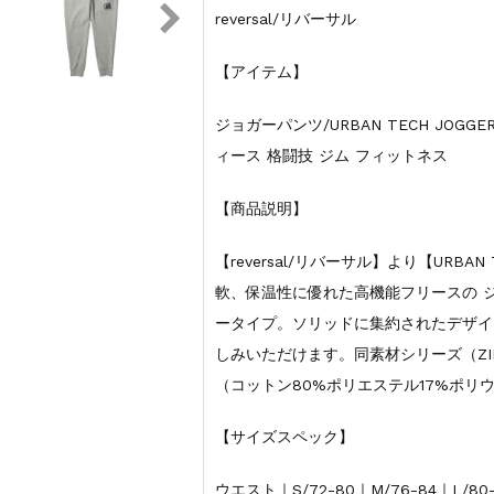
reversal/リバーサル
【アイテム】
ジョガーパンツ/URBAN TECH JOGGER
ィース 格闘技 ジム フィットネス
【商品説明】
【reversal/リバーサル】より【URBAN
軟、保温性に優れた高機能フリースの 
ータイプ。ソリッドに集約されたデザイ
しみいただけます。同素材シリーズ（ZIP
（コットン80%ポリエステル17%ポリ
【サイズスペック】
ウエスト｜S/72-80｜M/76-84｜L/80-8