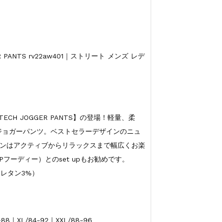
 PANTS rv22aw401｜ストリート メンズ レデ
 TECH JOGGER PANTS】の登場！軽量、柔
ジョガーパンツ。ベストセラーデザインのニュ
ンはアクティブからリラックスまで幅広くお楽
フーディー）とのset upもお勧めです。
ウレタン3%）
8｜XL/84-92｜XXL/88-96