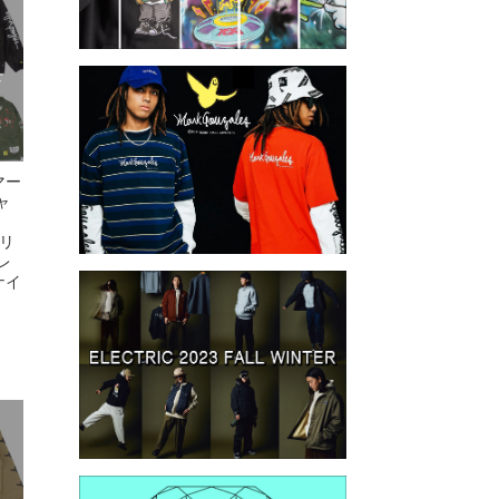
せ
マー
ャ
トリ
レ
ナイ