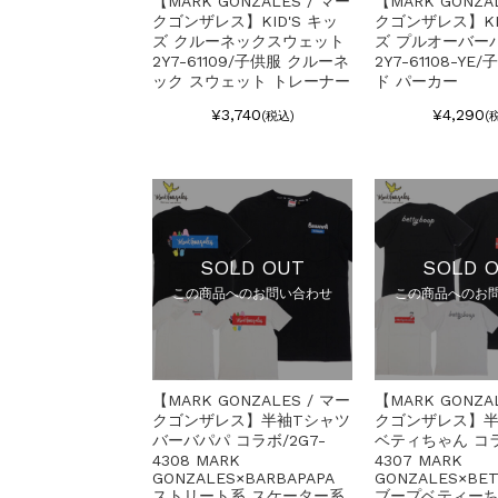
【MARK GONZALES / マー
【MARK GONZA
クゴンザレス】KID'S キッ
クゴンザレス】KI
ズ クルーネックスウェット
ズ プルオーバー
2Y7-61109/子供服 クルーネ
2Y7-61108-YE
ック スウェット トレーナー
ド パーカー
¥3,740
¥4,290
(税込)
(
SOLD OUT
SOLD 
この商品へのお問い合わせ
この商品へのお
【MARK GONZALES / マー
【MARK GONZA
クゴンザレス】半袖Tシャツ
クゴンザレス】半
バーバパパ コラボ/2G7-
ベティちゃん コラ
4308 MARK
4307 MARK
GONZALES×BARBAPAPA
GONZALES×BET
ストリート系 スケーター系
ブープベティーち