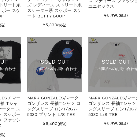
ズ レディース ファッシ
ストリート系
ズ レディース ストリート系
ユニセックス
ケボー スケ
スケーター系 スケボー スケ
¥6,490
OP
ート BETTY BOOP
(税込)
¥5,390
税込)
(税込)
OUT
SOLD OUT
SOLD OUT
問い合わせ
この商品へのお問い合わせ
この商品へのお問い合わ
LES / マー
MARK GONZALES/マーク
MARK GONZALES/マー
袖 Tシャ
ゴンザレス 長袖Tシャツ ロ
ゴンザレス 長袖Tシャツ
スケーター ス
ングスリーブ ロンT/2G7-
ングスリーブ ロンT/2G7
ト スケボー
5330 プリント L/S TEE
5330 L/S TEE
ス ファッシ
¥6,490
¥6,490
(税込)
(税込)
ス
税込)