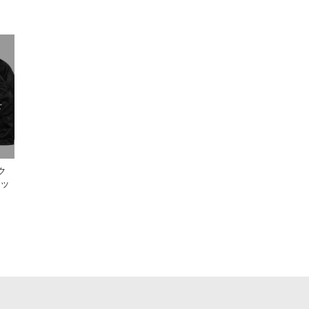
せ
ク
ケッ