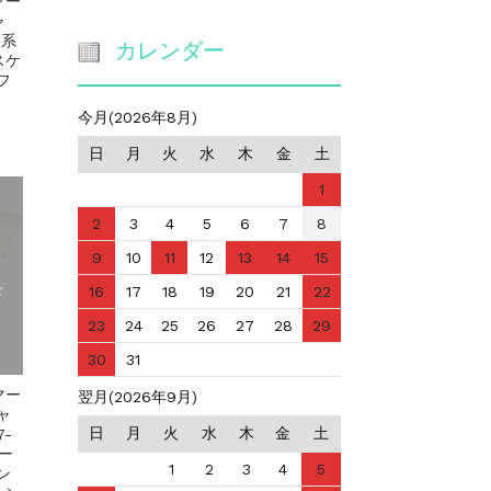
マー
ャ
カレンダー
ト系
スケ
フ
今月(2026年8月)
日
月
火
水
木
金
土
1
2
3
4
5
6
7
8
9
10
11
12
13
14
15
せ
16
17
18
19
20
21
22
23
24
25
26
27
28
29
30
31
マー
翌月(2026年9月)
ャ
日
月
火
水
木
金
土
-
リー
1
2
3
4
5
ン