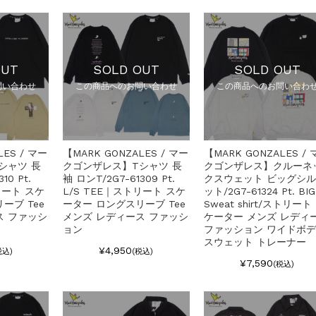
OUT
SOLD OUT
SOLD OUT
問い合わせ
この商品へのお問い合わせ
この商品へのお問い合わ
LES / マー
【MARK GONZALES / マー
【MARK GONZALES / 
シャツ 長
クゴンザレス】Tシャツ 長
クゴンザレス】クルーネ
10 Pt.
袖 ロンT/2G7-61309 Pt.
クスウェット ビッグシ
リート スケ
L/S TEE｜ストリート スケ
ット/2G7-61324 Pt. BIG
ーブ Tee
ーター ロングスリーブ Tee
Sweat shirt/ストリート
ス ファッシ
メンズ レディース ファッシ
ケーター メンズ レディ
ョン
ファッション ワイドボ
スウェット トレーナー
¥4,950
税込)
(税込)
¥7,590
(税込)