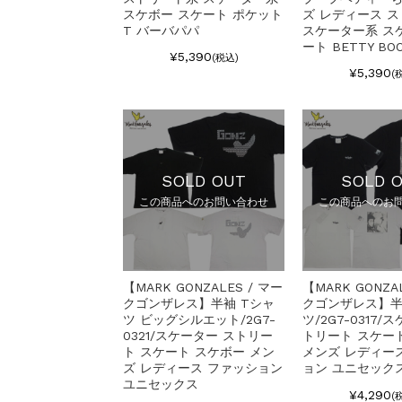
スケボー スケート ポケット
ズ レディース 
T バーバパパ
スケーター系 ス
ート BETTY BO
¥5,390
(税込)
¥5,390
(
SOLD OUT
SOLD 
この商品へのお問い合わせ
この商品へのお
【MARK GONZALES / マー
【MARK GONZA
クゴンザレス】半袖 Tシャ
クゴンザレス】半
ツ ビッグシルエット/2G7-
ツ/2G7-0317/
0321/スケーター ストリー
トリート スケー
ト スケート スケボー メン
メンズ レディー
ズ レディース ファッション
ョン ユニセック
ユニセックス
¥4,290
(