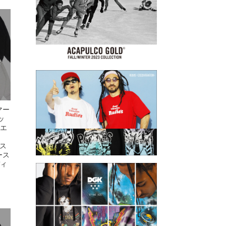
せ
マー
ッ
ルエ
 ス
ース
ディ