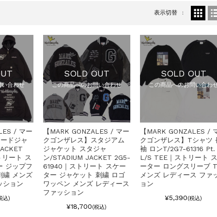
表示切替
OUT
SOLD OUT
SOLD OUT
問い合わせ
この商品へのお問い合わせ
この商品へのお問い合わ
LES / マー
【MARK GONZALES / マー
【MARK GONZALES / 
フードジャ
クゴンザレス】スタジアム
クゴンザレス】Tシャツ 
JACKET
ジャケット スタジャ
袖 ロンT/2G7-61316 Pt.
ストリート ス
ン/STADIUM JACKET 2G5-
L/S TEE｜ストリート 
ー ジップフ
61940｜ストリート スケー
ーター ロングスリーブ T
刺繍 メンズ
ター ジャケット 刺繍 ロゴ
メンズ レディース ファ
ッション
ワッペン メンズ レディース
ョン
ファッション
¥5,390
税込)
(税込)
¥18,700
(税込)