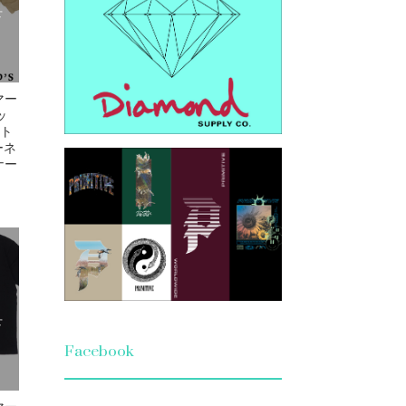
せ
マー
ッ
ット
ーネ
ナー
せ
Facebook