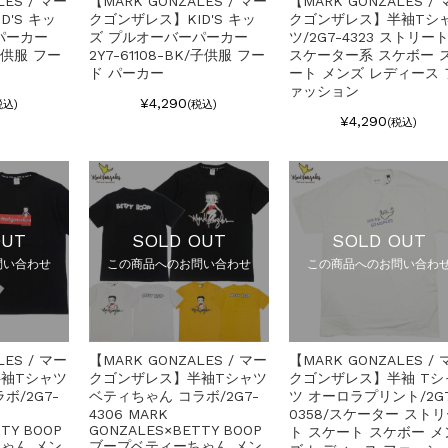
LES / マー
【MARK GONZALES / マー
【MARK GONZALES / 
D'S キッ
クゴンザレス】KID'S キッ
クゴンザレス】半袖Tシ
パーカー
ズ プルオーバーパーカー
ツ/2G7-4323 ストリー
/子供服 フー
2Y7-61108-BK/子供服 フー
スケーター系 スケボー 
ド パーカー
ート メンズ レディース 
ァッション
¥4,290
税込)
(税込)
¥4,290
(税込)
OUT
SOLD OUT
SOLD OUT
問い合わせ
この商品へのお問い合わせ
この商品へのお問い合わ
LES / マー
【MARK GONZALES / マー
【MARK GONZALES / 
袖Tシャツ
クゴンザレス】半袖Tシャツ
クゴンザレス】半袖 Tシ
ボ/2G7-
ベティちゃん コラボ/2G7-
ツ オーロラプリント/2G7
4306 MARK
0358/スケーター スト
TY BOOP
GONZALES×BETTY BOOP
ト スケート スケボー メ
ゃん メン
ブープベティーちゃん メン