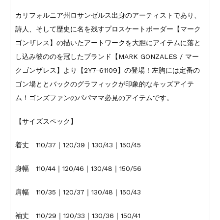
カリフォルニア州ロサンゼルス出身のアーティストであり、
詩人、そして歴史に名を残すプロスケートボーダー【マーク
ゴンザレス】の描いたアートワークを大胆にアイテムに落と
し込み彼ののを冠したブランド【MARK GONZALES / マー
クゴンザレス】より【2Y7-61109】の登場！左胸には定番の
ゴン場ととバックのグラフィックが印象的なキッズアイテ
ム！ゴンズファンのパパママ必見のアイテムです。
【サイズスペック】
着丈 110/37｜120/39｜130/43｜150/45
身幅 110/44｜120/46｜130/48｜150/56
肩幅 110/35｜120/37｜130/48｜150/43
袖丈 110/29｜120/33｜130/36｜150/41