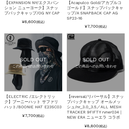
【EXPANSION NY/エクスパン
【Acapulco Gold/アカプルコ
ション ニューヨーク】スナッ
ゴールド】スナップバックキャ
プバックキャップ/OG NY CAP
ップ/A SNAPBACK CAP AG
SP23-16
¥6,600
(税込)
¥7,700
(税込)
SOLD OUT
SOLD OUT
この商品へのお問い合わせ
この商品へのお問い合わせ
【ELECTRIC /エレクトリッ
【reversal/リバーサル】スナッ
ク】ブーニーハット サファリ
プバックキャップ オールメッ
ハット/BOONIE HAT E23SC03
シュ/nr_3.0_3.5／ALL MESH
TRACKER 9FIFTY rvner034｜
¥7,700
(税込)
NEW ERA ニューエラ コラボ
¥8,800
(税込)