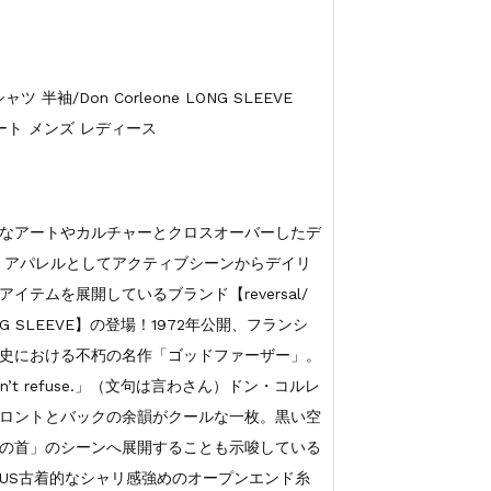
袖/Don Corleone LONG SLEEVE
ート メンズ レディース
なアートやカルチャーとクロスオーバーしたデ
・アパレルとしてアクティブシーンからデイリ
テムを展開しているブランド【reversal/
ONG SLEEVE】の登場！1972年公開、フランシ
史における不朽の名作「ゴッドファーザー」。
 he can’t refuse.」（文句は言わさん）ドン・コルレ
ロントとバックの余韻がクールな一枚。黒い空
の首」のシーンへ展開することも示唆している
US古着的なシャリ感強めのオープンエンド糸