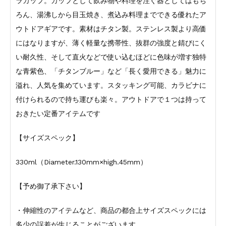
ラカップ。カップとして飲み物や料理を注ぐ器としてはもち
ろん、湯沸しから目玉焼き、煮込み料理までできる優れたア
ウトドアギアです。素材はチタン製。ステンレス製より高価
にはなりますが、薄く軽量な携帯性、抜群の強度と錆びにく
い耐久性、そして直火などで使い込むほどに色味が増す独特
な青紫色、「チタンブルー」など「長く愛用できる」魅力に
溢れ、人気を集めています。スタッキング可能、カラビナに
付けられるので持ち運びも楽々。アウトドアで１つは持って
おきたい定番アイテムです
【サイズスペック】
330ml（Diameter.130mm×high.45mm）
【予め御了承下さい】
・伸縮性のアイテムなど、商品の都合上サイズスペックには
多少の誤差が生じることがございます。