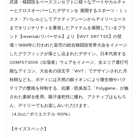
武道・格闘技をベースコンセプトに様々なアートやカルチャ
ーとクロスオーバーしたデザインを 展開するスポーツ・ミッ
クス・アパレルとしてアクティブシーンからデイリーユース
までオリジナリティを重視したアイテムを展開しているブラ
ンド【reversal/リバーサル】より【WVT DRY TEE】の登
場！1999年に行われた架空の総合格闘技世界大会をイメージ
したグラフィックが落とし込まれたデザイン。日本代表する
COMPETIDOR（出場者）ウェアをイメージ、全エリア通行可
能なアイコン、大会名の頭文字「WVT」でデザインされた月
桂樹なども。ボディには天然の銀イオンにより微生物やバク
テリアの繁殖を抑制する、抗菌・防臭加工「Polygiene」が施
された素材を使用。吸汗速乾性に優れ、アクティブはもちろ
ん、デイリーでもお楽しみいただけます。
（4.3oz／ポリエステル 100%）
【サイズスペック】