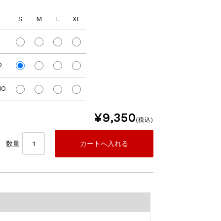
S
M
L
XL
O
MO
¥9,350
(税込)
数量