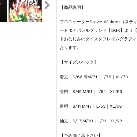
【商品説明】
プロスケーターStevie William
ート &アパレルブランド【DGK】より【
ドおなじみのダイスをフレイムグラフィ
おります。
【サイズスペック】
着丈 S/66.5|M/71｜L/76｜XL/78
身幅 S/45|M/51｜L/54｜XL/59
肩幅 S/41|M/47｜L/53｜XL/58
袖丈 S/17|M/20｜L/21｜XL/22
【予め御了承下さい】