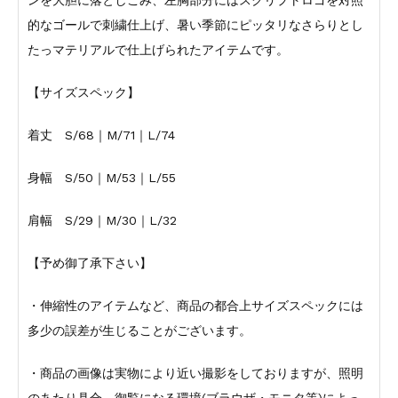
ンを大胆に落としこみ、左胸部分にはスクリプトロゴを対照
的なゴールで刺繍仕上げ、暑い季節にピッタリなさらりとし
たっマテリアルで仕上げられたアイテムです。
【サイズスペック】
着丈 S/68｜M/71｜L/74
身幅 S/50｜M/53｜L/55
肩幅 S/29｜M/30｜L/32
【予め御了承下さい】
・伸縮性のアイテムなど、商品の都合上サイズスペックには
多少の誤差が生じることがございます。
・商品の画像は実物により近い撮影をしておりますが、照明
のあたり具合、御覧になる環境(ブラウザ・モニタ等)によっ