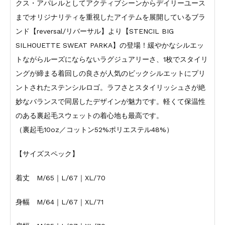
クス・アパレルとしてアクティブシーンからデイリーユース
までオリジナリティを重視したアイテムを展開しているブラ
ンド【reversal/リバーサル】より【STENCIL BIG
SILHOUETTE SWEAT PARKA】の登場！緩やかなシルエッ
トながらルーズにならないラグジュアリーさ、1枚でスタイリ
ングが締まる着回しの良さが人気のビックシルエットにプリ
ントされたステンシルロゴ。ラフさとスタイリッシュさが絶
妙なバランスで同居したデザインが魅力です。軽くて保温性
のある裏起毛スウェットの着心地も最高です。
（裏起毛10oz／コットン52%ポリエステル48%）
【サイズスペック】
着丈 M/65｜L/67｜XL/70
身幅 M/64｜L/67｜XL/71