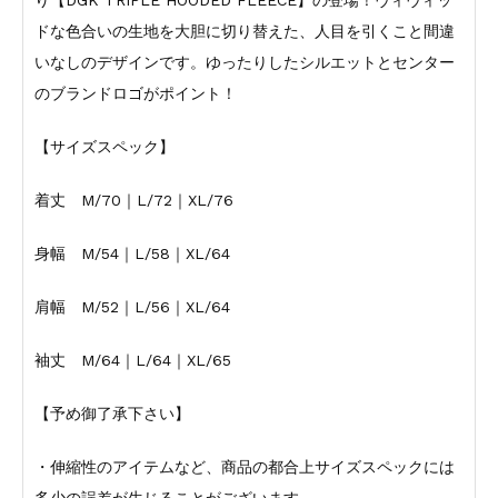
り【DGK TRIPLE HOODED FLEECE】の登場！ヴィヴィッ
ドな色合いの生地を大胆に切り替えた、人目を引くこと間違
いなしのデザインです。ゆったりしたシルエットとセンター
のブランドロゴがポイント！
【サイズスペック】
着丈 M/70｜L/72｜XL/76
身幅 M/54｜L/58｜XL/64
肩幅 M/52｜L/56｜XL/64
袖丈 M/64｜L/64｜XL/65
【予め御了承下さい】
・伸縮性のアイテムなど、商品の都合上サイズスペックには
多少の誤差が生じることがございます。