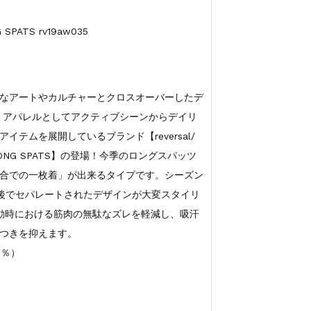
PATS rv19aw035
なアートやカルチャーとクロスオーバーしたデ
・アパレルとしてアクティブシーンからデイリ
テムを展開しているブランド【reversal/
LONG SPATS】の登場！今季のロングスパッツ
合での一枚着」が出来るタイプです。シーズン
と前後でセパレートされたデザインが大変スタイリ
運動時における筋肉の無駄なズレを軽減し、吸汗
つきを抑えます。
1％）