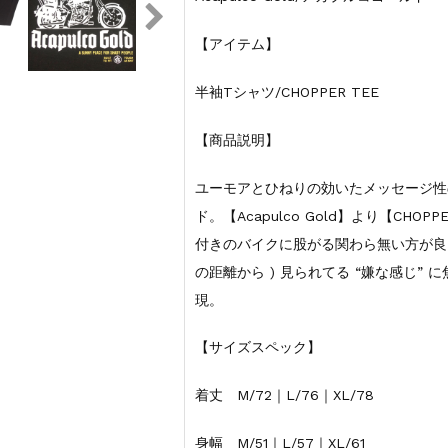
【アイテム】
半袖Tシャツ/CHOPPER TEE
【商品説明】
ユーモアとひねりの効いたメッセージ性
ド。【Acapulco Gold】より【CHO
付きのバイクに股がる関わら無い方が良さ
の距離から ) 見られてる “嫌な感じ” 
現。
【サイズスペック】
着丈 M/72｜L/76｜XL/78
身幅 M/51｜L/57｜XL/61