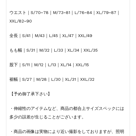
ウエスト｜S/70~78｜M/73~81｜L/76~84｜XL/79~87｜
XXL/82~90
全長｜S/41｜M/43｜L/45｜XL/47｜XXL/49
もも幅｜S/31｜M/32｜L/33｜XL/34｜XXL/35
股下｜S/11｜M/12｜L/13｜XL/14｜XXL/15
裾幅｜S/27｜M/28｜L/30｜XL/31｜XXL/32
【予め御了承下さい】
・伸縮性のアイテムなど、商品の都合上サイズスペックには
多少の誤差が生じることがございます。
・商品の画像は実物により近い撮影をしておりますが、照明