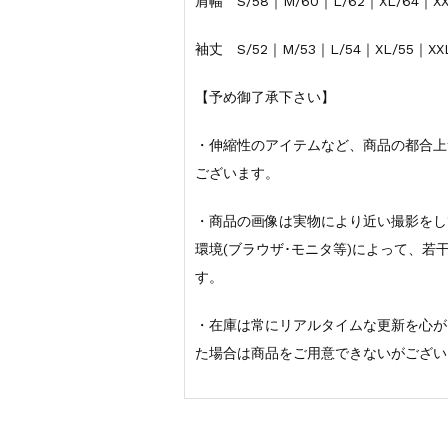
肩幅 S/58｜M/60｜L/62｜XL/64｜XX
袖丈 S/52｜M/53｜L/54｜XL/55｜XX
【予め御了承下さい】
・伸縮性のアイテムなど、商品の都合上
ございます。
・商品の画像は実物により近い撮影をし
環境(ブラウザ･モニタ等)によって、
す。
・在庫は常にリアルタイムな更新を心が
た場合は商品をご用意できないがござい