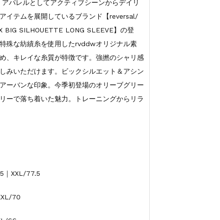
・アパレルとしてアクティブシーンからデイリ
テムを展開しているブランド【reversal/
BIG SILHOUETTE LONG SLEEVE】の登
殊な紡績糸を使用したrvddwオリジナル素
め、キレイな糸質が特徴です。強撚のシャリ感
しみいただけます。ビックシルエット＆アシン
アーバンな印象。今季初登場のオリーブグリー
リーで落ち着いた魅力。トレーニングからリラ
5｜XXL/77.5
XL/70