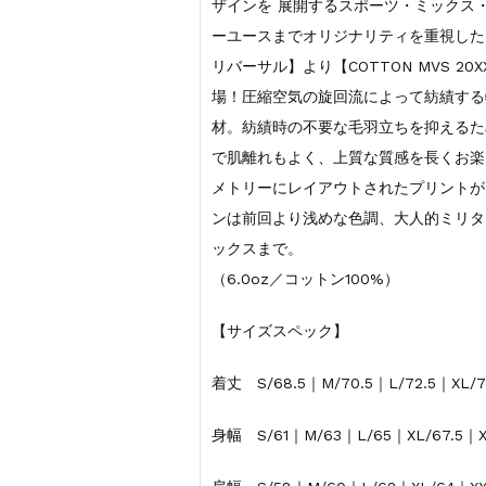
ザインを 展開するスポーツ・ミックス
ーユースまでオリジナリティを重視したアイ
リバーサル】より【COTTON MVS 20XX 
場！圧縮空気の旋回流によって紡績する特
材。紡績時の不要な毛羽立ちを抑えるた
で肌離れもよく、上質な質感を長くお楽
メトリーにレイアウトされたプリントが
ンは前回より浅めな色調、大人的ミリタ
ックスまで。
（6.0oz／コットン100%）
【サイズスペック】
着丈 S/68.5｜M/70.5｜L/72.5｜XL/7
身幅 S/61｜M/63｜L/65｜XL/67.5｜X