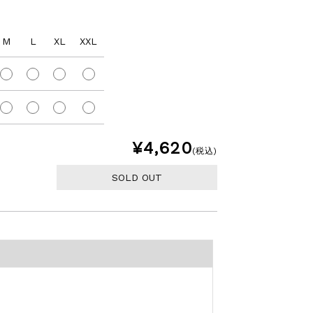
M
L
XL
XXL
¥4,620
(税込)
SOLD OUT