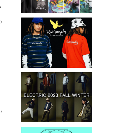
ク
)
)