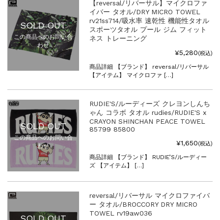
【reversal/リバーサル】マイクロファ
イバー タオル/DRY MICRO TOWEL
rv21ss714/吸水率 速乾性 機能性タオル
SOLD OUT
スポーツタオル プール ジム フィット
この商品へのお問い合
ネス トレーニング
わせ
¥5,280
(税込)
商品詳細 【ブランド】 reversal/リバーサル
【アイテム】 マイクロファ […]
RUDIE'S/ルーディーズ クレヨンしんち
ゃん コラボ タオル rudies/RUDIE'S x
CRAYON SHINCHAN PEACE TOWEL
SOLD OUT
85799 85800
この商品へのお問い合
¥1,650
(税込)
わせ
商品詳細 【ブランド】 RUDIE’S/ルーディー
ズ 【アイテム】 […]
reversal/リバーサル マイクロファイバ
ー タオル/BROCCORY DRY MICRO
TOWEL rv19aw036
SOLD OUT