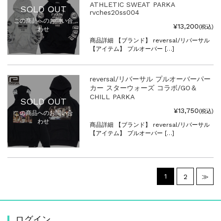
ATHLETIC SWEAT PARKA
SOLD OUT
rvches20ss004
この商品へのお問い合
¥13,200
(税込)
わせ
商品詳細 【ブランド】 reversal/リバーサル
【アイテム】 プルオーバー […]
reversal/リバーサル プルオーバーパー
カー スターウォーズ コラボ/GO＆
CHILL PARKA
SOLD OUT
¥13,750
(税込)
この商品へのお問い合
わせ
商品詳細 【ブランド】 reversal/リバーサル
【アイテム】 プルオーバー […]
1
2
≫
ログイン